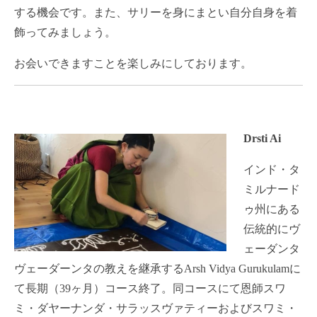
する機会です。また、サリーを身にまとい自分自身を着
飾ってみましょう。
お会いできますことを楽しみにしております。
Drsti Ai
インド・
タ
ミルナード
ゥ州にある
伝統的にヴ
ェーダンタ
ヴェーダーンタの教
えを継承する
Arsh Vidya Gurukulam
に
て長期（
39
ヶ月）コース終了。
同コースにて恩師スワ
ミ・ダヤーナンダ・
サラッスヴァティーおよびスワミ・