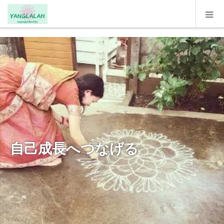
google-site-verification: google331612a372dd2dfc.html
自己成長へつなげる