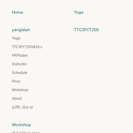
Home
Yoga
yanglalah
TTC/RYT200
Yoga
TTC/RYT200&3A’s
FRPilates
Instructor
Schedule
Price
Workshop
About
お問い合わせ
Workshop