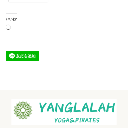
いいね:
読
み
込
み
中…