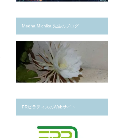
Medha Michika 先生のブログ
で
と
な
FRピラティスのWebサイト