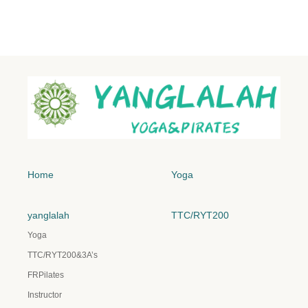
Home
Yoga
yanglalah
TTC/RYT200
Yoga
TTC/RYT200&3A’s
FRPilates
Instructor