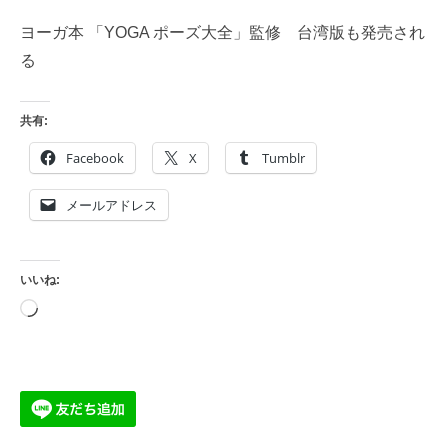
ヨーガ本 「YOGA ポーズ大全」監修 台湾版も発売され
る
共有:
Facebook
X
Tumblr
メールアドレス
いいね:
読
み
込
み
中…