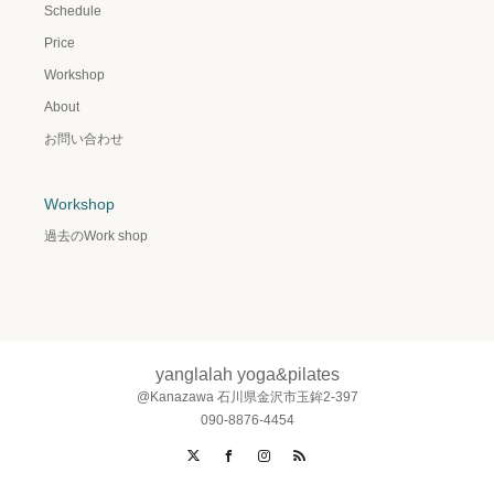
Schedule
Price
Workshop
About
お問い合わせ
Workshop
過去のWork shop
yanglalah yoga&pilates
@Kanazawa 石川県金沢市玉鉾2-397
090-8876-4454
X
Facebook
Instagram
RSS