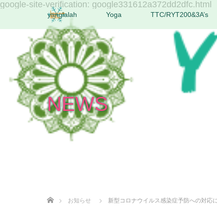
google-site-verification: google331612a372dd2dfc.html
yanglalah
Yoga
TTC/RYT200&3A’s
NEWS
ホーム
お知らせ
新型コロナウイルス感染症予防への対応