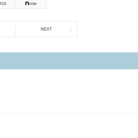
RSS
note
NEXT